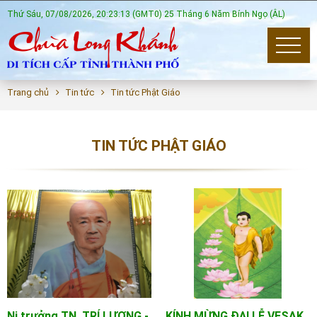
Thứ Sáu, 07/08/2026, 20:23:14 (GMT0) 25 Tháng 6 Năm Bính Ngọ (ÂL)
Trang chủ
Tin tức
Tin tức Phật Giáo
TIN TỨC PHẬT GIÁO
Ni trưởng TN. TRÍ LƯỢNG -
KÍNH MỪNG ĐẠI LỄ VESAK