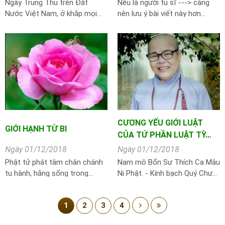
Ngày Trung Thu trên Đất
Nếu là người tu sĩ ---> càng
Nước Việt Nam, ở khắp mọi…
nên lưu ý bài viết này hơn…
CƯƠNG YẾU GIỚI LUẬT
GIỚI HẠNH TỪ BI
CỦA TỨ PHẦN LUẬT TỲ…
Ngày 01/12/2018
Ngày 01/12/2018
Phật tử phát tâm chân chánh
Nam mô Bổn Sư Thích Ca Mâu
tu hành, hằng sống trong…
Ni Phật. - Kính bạch Quý Chư…
1
2
3
4