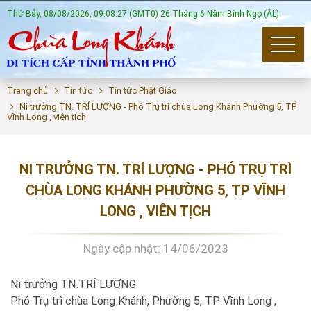
Thứ Bảy, 08/08/2026, 09:08:29 (GMT0) 26 Tháng 6 Năm Bính Ngọ (ÂL)
Trang chủ
Tin tức
Tin tức Phật Giáo
Ni trưởng TN. TRÍ LƯỢNG - Phó Trụ trì chùa Long Khánh Phường 5, TP
Vĩnh Long , viên tịch
NI TRƯỞNG TN. TRÍ LƯỢNG - PHÓ TRỤ TRÌ
CHÙA LONG KHÁNH PHƯỜNG 5, TP VĨNH
LONG , VIÊN TỊCH
Ngày cập nhật: 14/06/2023
Ni trưởng TN.TRÍ LƯỢNG
Phó Trụ trì chùa Long Khánh, Phường 5, TP Vĩnh Long ,