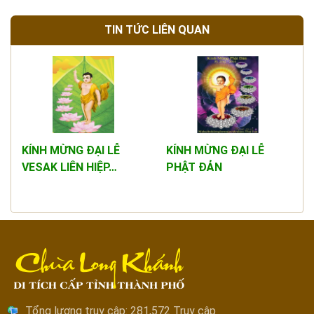
TIN TỨC LIÊN QUAN
KÍNH MỪNG ĐẠI LỄ
KÍNH MỪNG ĐẠI LỄ
VESAK LIÊN HIỆP…
PHẬT ĐẢN
Tổng lượng truy cập:
281,572 Truy cập