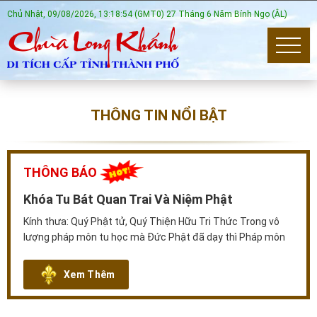
Chủ Nhật, 09/08/2026, 13:18:54 (GMT0) 27 Tháng 6 Năm Bính Ngọ (ÂL)
THÔNG TIN NỔI BẬT
THÔNG BÁO
Khóa Tu Bát Quan Trai Và Niệm Phật
Kính thưa: Quý Phật tử, Quý Thiện Hữu Tri Thức Trong vô
lượng pháp môn tu học mà Đức Phật đã dạy thì Pháp môn
niệm Phật là pháp môn dễ tu, dễ chứng, phù hợp mọi căn
Xem Thêm