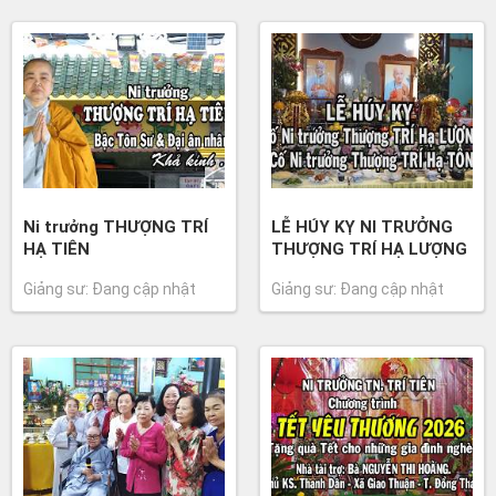
CẦU NGUYỆN CHẤM DỨT
ĐẠI DỊCH COVID-19
Ngày 03/09/2021
ĐÂY LÀ BÀI CẦU NGUYỆN Cho
tất cả chúng sinh bị nhiễm…
Ni trưởng THƯỢNG TRÍ
LỄ HÚY KỴ NI TRƯỞNG
HẠ TIÊN
THƯỢNG TRÍ HẠ LƯỢNG
Giảng sư: Đang cập nhật
Giảng sư: Đang cập nhật