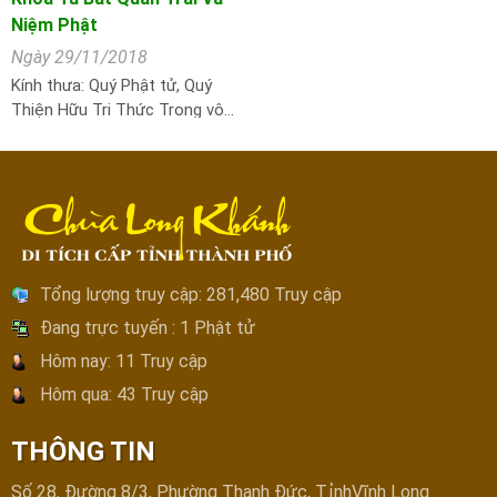
Niệm Phật
Ngày 29/11/2018
Kính thưa: Quý Phật tử, Quý
Thiện Hữu Tri Thức Trong vô…
Tổng lượng truy cập:
281,480 Truy cập
Đang trực tuyến :
1 Phật tử
Hôm nay:
11 Truy cập
Hôm qua:
43 Truy cập
THÔNG TIN
Số 28, Đường 8/3, Phường Thanh Đức, T.ỉnhVĩnh Long