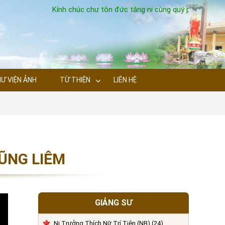
Kính chúc chư tôn đức tăng ni cùng quý phật tử thâ
Ư VIỆN ẢNH
TỪ THIỆN
LIÊN HỆ
VŨNG LIÊM
GIẢNG SƯ
Ni Trưởng Thích Nữ Trí Tiên (NB) (24)