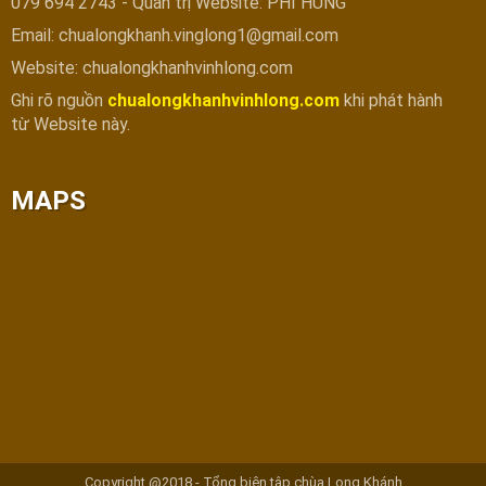
079 694 2743 - Quản trị Website: PHI HÙNG
Email: chualongkhanh.vinglong1@gmail.com
Website: chualongkhanhvinhlong.com
Ghi rõ nguồn
chualongkhanhvinhlong.com
khi phát hành
từ Website này.
MAPS
Copyright @2018 - Tổng biên tập chùa Long Khánh