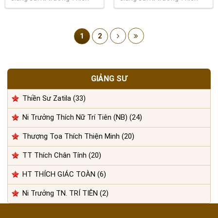
Nữ Trí Tiên (NB)
Nữ Trí Tiên (NB)
1
2
GIẢNG SƯ
Thiền Sư Zatila (33)
Ni Trưởng Thích Nữ Trí Tiên (NB) (24)
Thượng Tọa Thích Thiện Minh (20)
TT Thích Chân Tính (20)
HT THÍCH GIÁC TOÀN (6)
Ni Trưởng TN. TRÍ TIÊN (2)