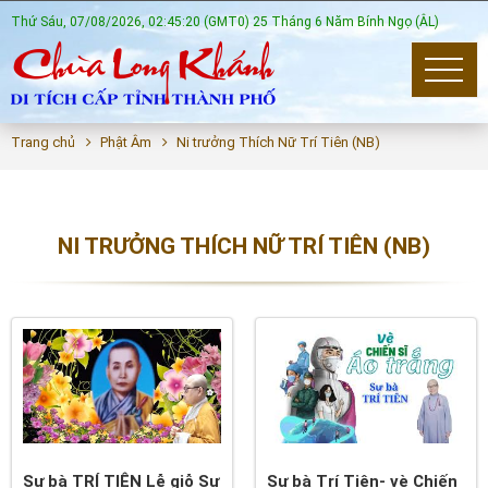
Thứ Sáu, 07/08/2026, 02:45:20 (GMT0) 25 Tháng 6 Năm Bính Ngọ (ÂL)
Trang chủ
Phật Âm
Ni trưởng Thích Nữ Trí Tiên (NB)
NI TRƯỞNG THÍCH NỮ TRÍ TIÊN (NB)
Sư bà TRÍ TIÊN Lễ giỗ Sư
Sư bà Trí Tiên- vè Chiến