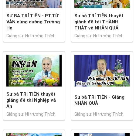
SƯ BA TRÍ TIÊN - PT.TỪ
Sư bà TRÍ TIÊN thuyết
VÂN cúng dường Trường
giảnh đề tài THÀNH
Hạ
THẬT và NHÂN QUẢ
Giảng sư: Ni trưởng Thích
Giảng sư: Ni trưởng Thích
Nữ Trí Tiên (NB)
Nữ Trí Tiên (NB)
Sư bà TRÍ TIÊN thuyết
Su bà TRÍ TIÊN - Giảng
giảng đề tài Nghiệp và
NHÂN QUẢ
Ân
Giảng sư: Ni trưởng Thích
Giảng sư: Ni trưởng Thích
Nữ Trí Tiên (NB)
Nữ Trí Tiên (NB)