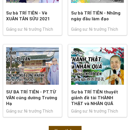
Sư bà TRÍ TIÊN - Vè
Sư bà TRÍ TIÊN - Những
XUÂN TÂN SỬU 2021
ngày đầu làm đạo
Giảng sư: Ni trưởng Thích
Giảng sư: Ni trưởng Thích
Nữ Trí Tiên (NB)
Nữ Trí Tiên (NB)
SƯ BA TRÍ TIÊN - PT.TỪ
Sư bà TRÍ TIÊN thuyết
VÂN cúng dường Trường
giảnh đề tài THÀNH
Hạ
THẬT và NHÂN QUẢ
Giảng sư: Ni trưởng Thích
Giảng sư: Ni trưởng Thích
Nữ Trí Tiên (NB)
Nữ Trí Tiên (NB)