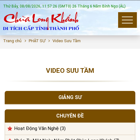
Thứ Bảy, 08/08/2026, 11:57:26 (GMT0) 26 Tháng 6 Năm Bính Ngọ (ÂL)
Trang chủ
PHẬT SỰ
Video Sưu Tầm
VIDEO SƯU TẦM
GIẢNG SƯ
CHUYÊN ĐỀ
Hoạt Động Văn Nghệ (3)